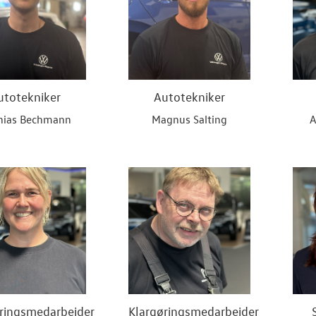
utotekniker
Autotekniker
hias Bechmann
Magnus Salting
A
ringsmedarbejder
Klargøringsmedarbejder