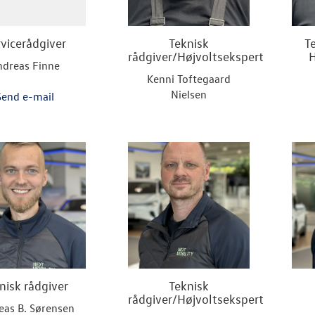
rvicerådgiver
Teknisk
T
rådgiver/Højvoltsekspert
H
ndreas Finne
Kenni Toftegaard
Nielsen
Send e-mail
nisk rådgiver
Teknisk
rådgiver/Højvoltsekspert
eas B. Sørensen