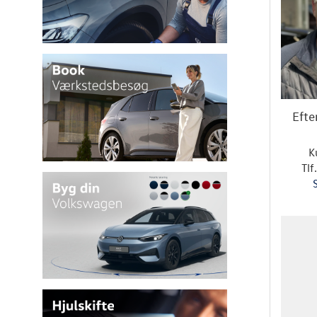
Efte
K
Tlf