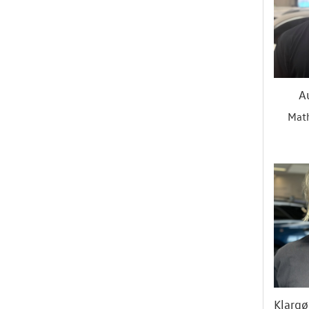
A
Mat
Klargø