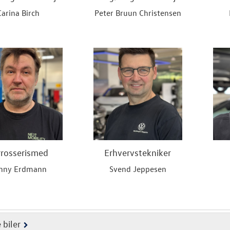
Carina Birch
Peter Bruun Christensen
rrosserismed
Erhvervstekniker
nny Erdmann
Svend Jeppesen
 biler