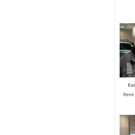
Ka
Renè 