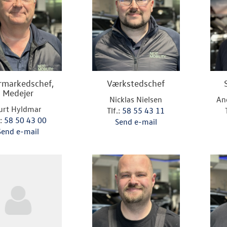
rmarkedschef,
Værkstedschef
Medejer
Nicklas Nielsen
An
urt Hyldmar
Tlf.:
58 55 43 11
.:
58 50 43 00
Send e-mail
Send e-mail