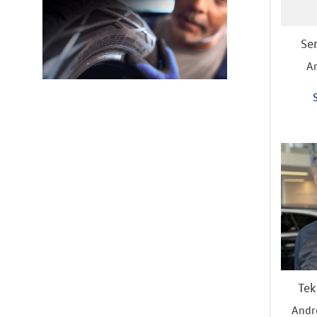
Se
A
Tek
Andr