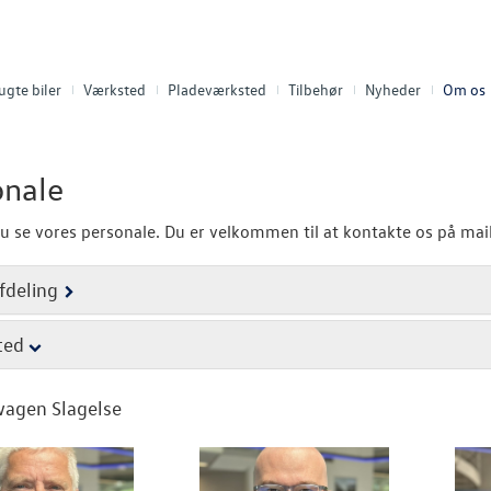
ugte biler
Værksted
Pladeværksted
Tilbehør
Nyheder
Om os
onale
u se vores personale. Du er velkommen til at kontakte os på mail
fdeling
ted
wagen Slagelse