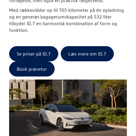
fornøjelse, men også en praktisk følgesvend.
Med rækkevidder op til 705 kilometer på én opladning
og en generøs bagagerumskapacitet på 532 liter
tilbyder ID.7 en harmonisk kombination af form og
funktion.
Se priser på ID.7
Læs mere om ID.7
Book prøvetur