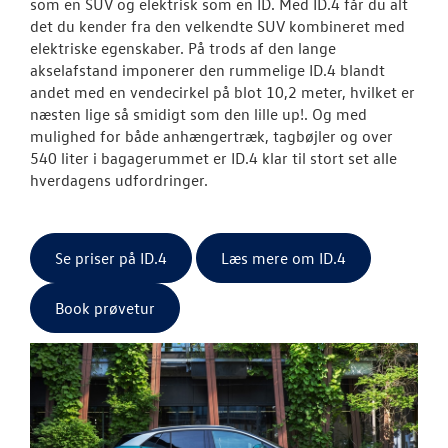
som en SUV og elektrisk som en ID. Med ID.4 får du alt
det du kender fra den velkendte SUV kombineret med
elektriske egenskaber. På trods af den lange
akselafstand imponerer den rummelige ID.4 blandt
andet med en vendecirkel på blot 10,2 meter, hvilket er
næsten lige så smidigt som den lille up!. Og med
mulighed for både anhængertræk, tagbøjler og over
540 liter i bagagerummet er ID.4 klar til stort set alle
hverdagens udfordringer.
Se priser på ID.4
Læs mere om ID.4
Book prøvetur