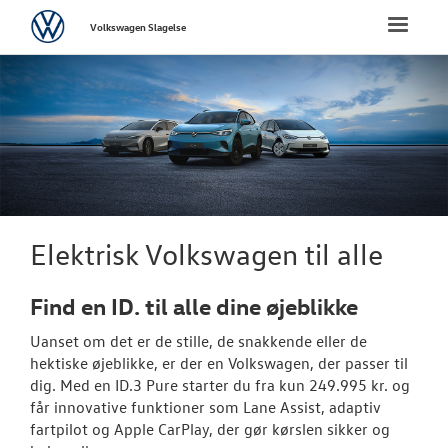
Volkswagen
Toggle
Volkswagen Slagelse
naviga
FORSIDE
NYE PERSONBI
Bestil prøvetu
Book en salgs
Elektrisk Volkswagen til alle
Byg din Volks
Find en ID. til alle dine øjeblikke
Vejen til et be
Uanset om det er de stille, de snakkende eller de
Privatleasing
hektiske øjeblikke, er der en
Volkswagen
, der passer til
dig. Med en ID.3 Pure starter du fra kun 249.995 kr. og
Finansiering
får innovative funktioner som Lane Assist, adaptiv
fartpilot og Apple CarPlay, der gør kørslen sikker og
Elektrisk Volks