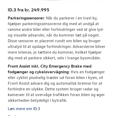
ID.3 fra kr. 249.995
ID.7 og ID.7 T
Parkeringssensorer
: Når du parkerer i en travl by,
Den nye Tigua
hjælper parkeringssensorerne dig med at undgå at
ramme andre biler eller forhindringer ved at give lyd-
Garanti
og visuelle advarsler, når du kommer tæt på noget.
Disse sensorer er placeret rundt om bilen og bruger
NYE VAREBILER
ultralyd til at opdage forhindringer. Advarslerne bliver
mere intense, jo tættere du kommer, hvilket hjælper
dig med at parkere sikkert, selv i trange byområder.
BRUGTE BILER
Front Assist inkl. City Emergency Brake med
fodgænger og cykelovervågning
: Hvis en fodgænger
VÆRKSTED
eller cyklist pludselig træder ud foran bilen i byen, vil
Front Assist advare dig og automatisk bremse for at
PLADEVÆRKST
forhindre en ulykke. Dette system bruger radar og
kameraer til at overvåge trafikken foran bilen og øger
TILBEHØR
sikkerheden betydeligt i bytrafik.
Læs mere om ID.3
NYHEDER