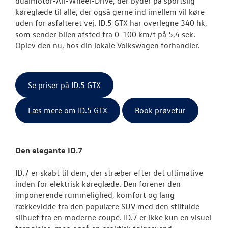
dualmotor-All-Wheel-Drive, der byder på s
portslig
køreglæde til alle, der også gerne ind imellem vil køre
uden for asfalteret vej. ID.5 GTX har overlegne 340 hk,
som sender bilen afsted fra 0-100 km/t på 5,4 sek.
Oplev den nu, hos din lokale Volkswagen forhandler.
Se priser på ID.5 GTX
Læs mere om ID.5 GTX
Book prøvetur
Den elegante ID.7
ID.7 er skabt til dem, der stræber efter det ultimative
inden for elektrisk køreglæde. Den forener den
imponerende rummelighed, komfort og lang
rækkevidde fra den populære SUV med den stilfulde
silhuet fra en moderne coupé. ID.7 er ikke kun en visuel