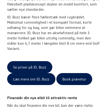
fleksibelt pladskoncept skaber en mobil komfort, som
sætter nye standarder.
ID. Buzz bærer flere fællestræk med rugbrødet.
Maksimal rummelighed i et kompakt format, korte
udhæng for og bag, som gør bilen nemmere at
manøvrere. ID. Buzz har en akselafstand på hele 3
meter hvilket gør bilen utrolig rummelig, men den
måler kun 4,7 meter i længden blot 8 cm mere end Golf
Variant.
Se priser på ID. Buzz
Læs mere om ID. Buzz
Book prøvetur
Finansiér din nye elbil til attraktiv rente
Når du skal finasiere din nye bil, kan der være rigtig