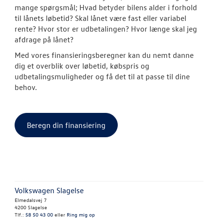
mange spørgsmål; Hvad betyder bilens alder i forhold
til lånets løbetid? Skal lånet være fast eller variabel
rente? Hvor stor er udbetalingen? Hvor længe skal jeg
afdrage på lånet?
Med vores finansieringsberegner kan du nemt danne
dig et overblik over løbetid, købspris og
udbetalingsmuligheder og få det til at passe til dine
behov.
Beregn din finansiering
Volkswagen Slagelse
Elmedalsvej 7
4200 Slagelse
Tlf.:
58 50 43 00
eller
Ring mig op