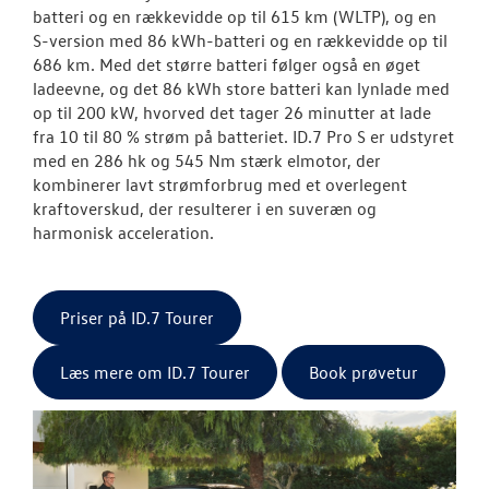
batteri og en rækkevidde op til 615 km (WLTP), og en
S-version med 86 kWh-batteri og en rækkevidde op til
686 km. Med det større batteri følger også en øget
ladeevne, og det 86 kWh store batteri kan lynlade med
op til 200 kW, hvorved det tager 26 minutter at lade
fra 10 til 80 % strøm på batteriet. ID.7 Pro S er udstyret
med en 286 hk og 545 Nm stærk elmotor, der
kombinerer lavt strømforbrug med et overlegent
kraftoverskud, der resulterer i en suveræn og
harmonisk acceleration.
Priser på ID.7 Tourer
Læs mere om ID.7 Tourer
Book prøvetur