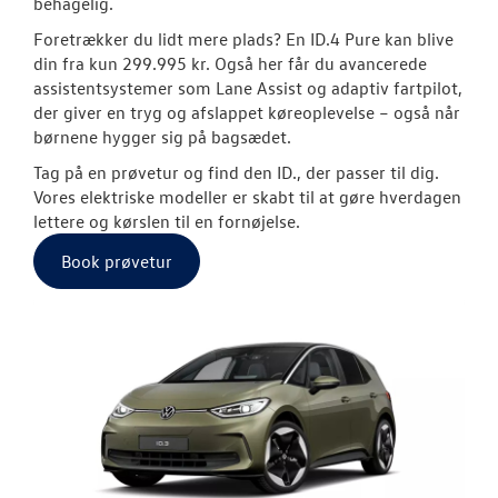
behagelig.
Foretrækker du lidt mere plads? En ID.4 Pure kan blive
Modeller
din fra kun 299.995 kr. Også her får du avancerede
assistentsystemer som Lane Assist og adaptiv fartpilot,
ID. Polo
der giver en tryg og afslappet køreoplevelse – også når
børnene hygger sig på bagsædet.
ID.3 Neo
Tag på en prøvetur og find den ID., der passer til dig.
Aktuelle kam
Vores elektriske modeller er skabt til at gøre hverdagen
lettere og kørslen til en fornøjelse.
ID.4
Book prøvetur
Pendlerleasin
ID. Cross
ID.5
T-Roc
ID. Buzz