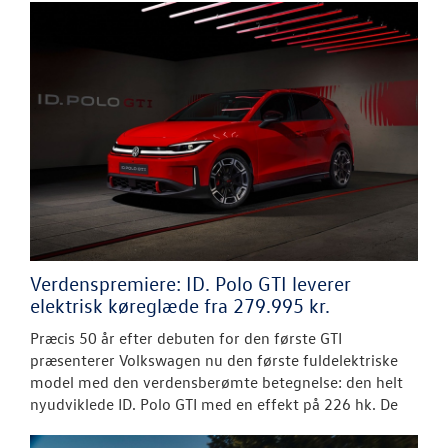
Verdenspremiere: ID. Polo GTI leverer
elektrisk køreglæde fra 279.995 kr.
Præcis 50 år efter debuten for den første GTI
præsenterer Volkswagen nu den første fuldelektriske
model med den verdensberømte betegnelse: den helt
nyudviklede ID. Polo GTI med en effekt på 226 hk. De