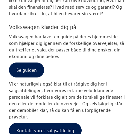
ikke kun valget af bil, der kan give hovedbrud; Hvordan
skal den finansieres? Hvad med service og garanti? Og
Modeller
hvordan sikrer du, at bilen bevarer sin værdi?
ID. Polo
Volkswagen klæder dig på
Volkswagen har lavet en guide på deres hjemmeside,
ID.3 Neo
som hjælper dig igennem de forskellige overvejelser, så
du træffer et valg, der passer både til dine ønsker, din
Aktuelle kam
økonomi og dine behov.
ID.4
Se guiden
Pendlerleasin
Vi er naturligvis også klar til at rådgive dig her i
salgsafdelingen, hvor vores erfarne veluddannede
ID. Cross
personale vil forklare dig alt om de forskellige finesser i
den eller de modeller du overvejer. Og selvfølgelig står
ID.5
der demobiler klar, så du kan få en uforpligtende
prøvetur.
T-Roc
Kontakt vores salgsafdeling
ID. Buzz