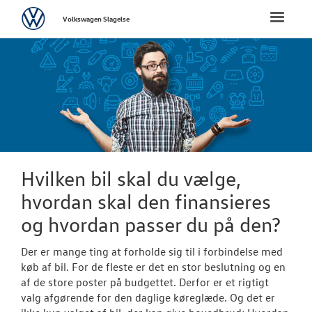
Volkswagen
Toggle
Volkswagen Slagelse
naviga
FORSIDE
NYE PERSONBI
Bestil prøvetu
Book en salgs
Hvilken bil skal du vælge,
Byg din Volks
hvordan skal den finansieres
og hvordan passer du på den?
Vejen til et be
Privatleasing
Der er mange ting at forholde sig til i forbindelse med
køb af bil. For de fleste er det en stor beslutning og en
Finansiering
af de store poster på budgettet. Derfor er et rigtigt
valg afgørende for den daglige køreglæde. Og det er
Elektrisk Volks