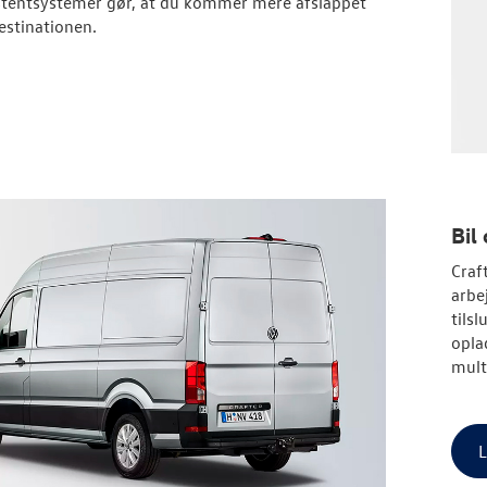
stentsystemer gør, at du kommer mere afslappet
destinationen.
Bil
Craf
arbe
tils
opla
mult
L