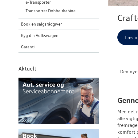
e-Transporter
Transporter Dobbeltkabine
Craft
Book en salgsrådgiver
Byg din Volkswagen
Læs m
Garanti
Aktuelt
Den nye 
Genne
Med det n
alle vigt
fremrage
komfort p