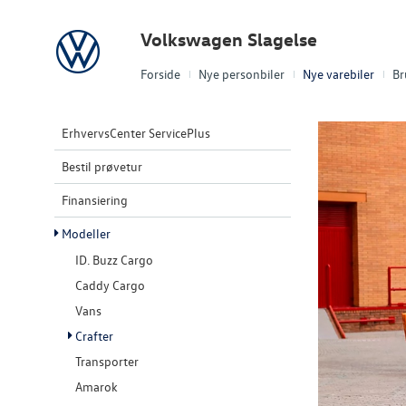
Volkswagen
Volkswagen Slagelse
Forside
Nye personbiler
Nye varebiler
Br
ErhvervsCenter ServicePlus
Bestil prøvetur
Finansiering
Modeller
ID. Buzz Cargo
Caddy Cargo
Vans
Crafter
Transporter
Amarok