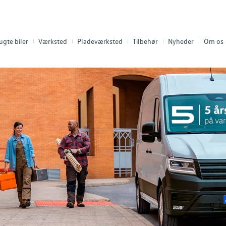
ugte biler
Værksted
Pladeværksted
Tilbehør
Nyheder
Om os