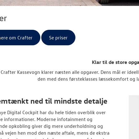
er
ere om Crafter
Se priser
Klar til de store opg
Crafter Kassevogn klarer næsten alle opgaver. Dens mål er ideelle
den med dens førsteklasses læssekomfort og last
mtænkt ned til mindste detalje
ye Digital Cockpit har du hele tiden overblik over
ige informationer. Moderne infotainment og
nde opkobling giver dig mere underholdning og
å vejen hen mod den næste aftale, mens de ekstra