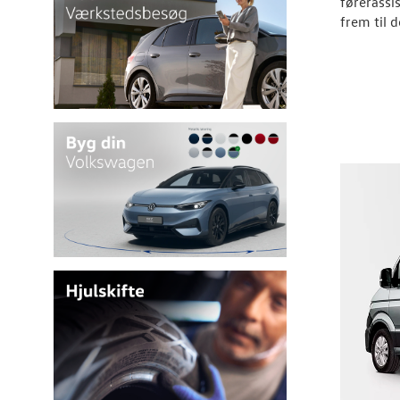
førerassi
frem til 