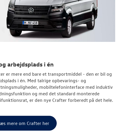
 og arbejdsplads i én
ter er mere end bare et transportmiddel - den er bil og
jdsplads i én. Med talrige opbevarings- og
lutningsmuligheder, mobiltelefoninterface med induktiv
dningsfunktion og med det standard monterede
ifunktionsrat, er den nye Crafter forberedt på det hele.
æs mere om Crafter her