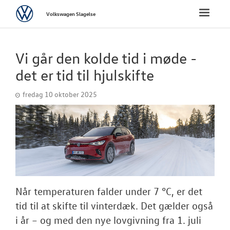
Volkswagen
Toggle
Volkswagen Slagelse
naviga
FORSIDE
Vi går den kolde tid i møde -
NYE PERSONBI
det er tid til hjulskifte
fredag 10 oktober 2025
NYE VAREBILER
BRUGTE BILER
VÆRKSTED
PLADEVÆRKST
Når temperaturen falder under 7 °C, er det
tid til at skifte til vinterdæk. Det gælder også
TILBEHØR
i år – og med den nye lovgivning fra 1. juli