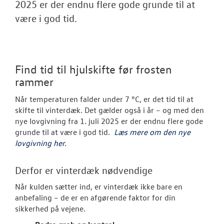
NYHEDER
2025 er der endnu flere gode grunde til at
være i god tid.
Tilmeld dig V
Danmarks nyh
Aktuelt
Find tid til hjulskifte før frosten
rammer
OM OS
Når temperaturen falder under 7 °C, er det tid til at
JOB OG KARRI
skifte til vinterdæk. Det gælder også i år – og med den
nye lovgivning fra 1. juli 2025 er der endnu flere gode
grunde til at være i god tid.
Læs mere om den nye
RESERVEDELE
lovgivning her.
Derfor er vinterdæk nødvendige
Når kulden sætter ind, er vinterdæk ikke bare en
anbefaling – de er en afgørende faktor for din
sikkerhed på vejene.