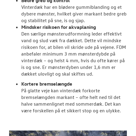
Bedre greb og kontrol
Vinterdæk har en blødere gummiblanding og et
dybere mønster, hvilket giver markant bedre greb
og stabilitet på sne, is og sjap.
Mindsker risikoen for akvaplaning
Den særlige mønsterudformning leder effektivt
vand og slud væk fra dækket. Dette vil mindske
risikoen for, at bilen vil skride ude på vejene. FDM
anbefaler minimum 3 mm mønsterdybde på
vinterdæk – og helst 4 mm, hvis du ofte kører på
is og sne. Er mønsterdyben under 1,6 mm er
dækket ulovligt og skal skiftes ud.
Kortere bremselængde
På glatte veje kan vinterdæk forkorte
bremselængden markant – ofte helt ned til det
halve sammenlignet med sommerdæk. Det kan
være forskellen på et sikkert stop og en ulykke.