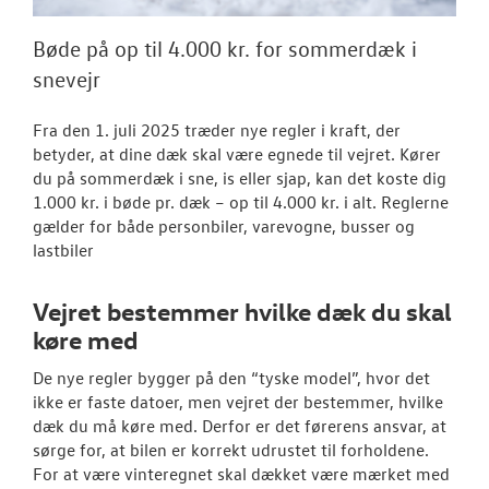
NYHEDER
Bøde på op til 4.000 kr. for sommerdæk i
Tilmeld dig V
snevejr
Danmarks nyh
Fra den 1. juli 2025 træder nye regler i kraft, der
Aktuelt
betyder, at dine dæk skal være egnede til vejret. Kører
du på sommerdæk i sne, is eller sjap, kan det koste dig
OM OS
1.000 kr. i bøde pr. dæk – op til 4.000 kr. i alt. Reglerne
gælder for både personbiler, varevogne, busser og
JOB OG KARRI
lastbiler
RESERVEDELE
Vejret bestemmer hvilke dæk du skal
køre med
De nye regler bygger på den “tyske model”, hvor det
ikke er faste datoer, men vejret der bestemmer, hvilke
dæk du må køre med. Derfor er det førerens ansvar, at
sørge for, at bilen er korrekt udrustet til forholdene.
For at være vinteregnet skal dækket være mærket med