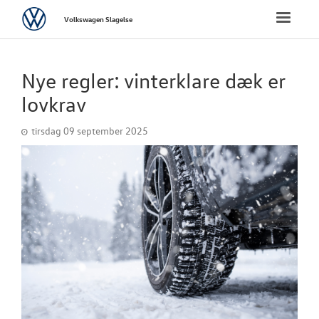
Volkswagen
Toggle
Volkswagen Slagelse
naviga
FORSIDE
Nye regler: vinterklare dæk er
NYE PERSONBI
lovkrav
tirsdag 09 september 2025
NYE VAREBILER
BRUGTE BILER
VÆRKSTED
PLADEVÆRKST
TILBEHØR